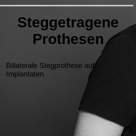
Steggetragene
Prothesen
Billaterale Stegprothese auf
Implantaten