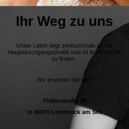
Ihr Weg zu uns
Unser Labor liegt zentrumsnah an der
Hauptdurchgangsstraße und ist leicht für Sie
zu finden.
Wir erwarten Sie hier:
Flößerstraße 26
in 86973 Lechbruck am See