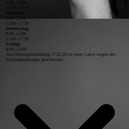
8
:
00
–
12
:
00
13
:
00
–
17
:
30
Mittwoch
8
:
00
–
12
:
00
13
:
00
–
17
:
30
Donnerstag
8
:
00
–
12
:
00
13
:
00
–
17
:
30
Freitag
8
:
00
–
14
:
00
Am Dienstagnachmittag 17.02.26 ist unser Labor wegen des
Faschingsumzuges geschlossen.