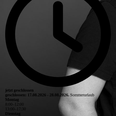
jetzt geschlossen
geschlossen: 17.08.2026 - 28.08.2026.
Sommerurlaub
Montag
8
:
00
–
12
:
00
13
:
00
–
17
:
30
Dienstag