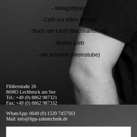
- Minigolfplatz
- Café zur Alten Schule
- Buch am Lech (Buchhandlung)
- Betten Lieb
- die lecherei (Weinstube)
Flößerstraße 26
86983 Lechbruck am See
Tel.: +49 (0) 8862 987321
Fax: +49 (0) 8862 987332
WhatsApp: 0049 (0) 1520 7457563
Mail: info@lipp-zahntechnik.de