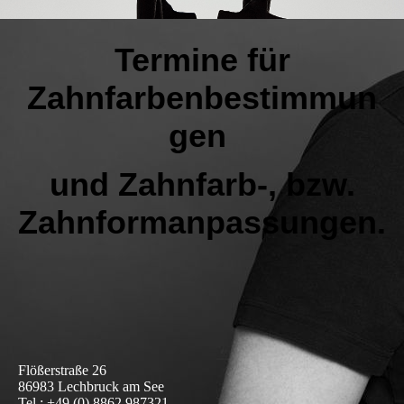
Termine für
Zahnfarbenbestimmun
gen
und Zahnfarb-, bzw.
Zahnformanpassungen.
Flößerstraße 26
86983 Lechbruck am See
Tel.: +49 (0) 8862 987321