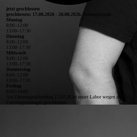
jetzt geschlossen
geschlossen: 17.08.2026 - 28.08.2026.
Sommerurlaub
Montag
8
:
00
–
12
:
00
13
:
00
–
17
:
30
Dienstag
8
:
00
–
12
:
00
13
:
00
–
17
:
30
Mittwoch
8
:
00
–
12
:
00
13
:
00
–
17
:
30
Donnerstag
8
:
00
–
12
:
00
13
:
00
–
17
:
30
Freitag
8
:
00
–
14
:
00
Am Dienstagnachmittag 17.02.26 ist unser Labor wegen des
Faschingsumzuges geschlossen.